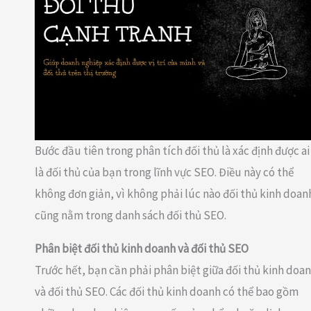
Bước đầu tiên trong phân tích đối thủ là xác định được ai
là đối thủ của bạn trong lĩnh vực SEO. Điều này có thể
không đơn giản, vì không phải lúc nào đối thủ kinh doan
cũng nằm trong danh sách đối thủ SEO.
Phân biệt đối thủ kinh doanh và đối thủ SEO
Trước hết, bạn cần phải phân biệt giữa đối thủ kinh doa
và đối thủ SEO. Các đối thủ kinh doanh có thể bao gồm