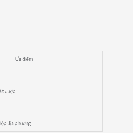
Ưu điểm
oát được
iệp địa phương