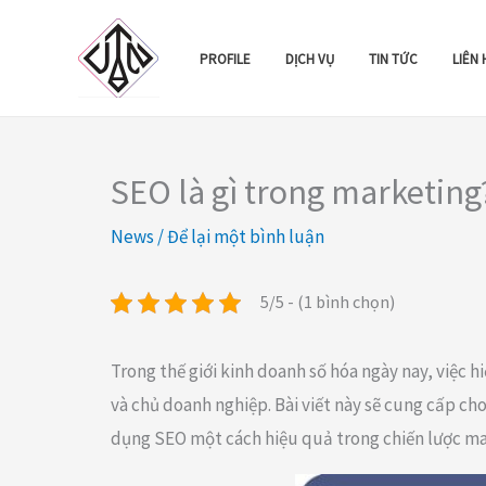
Nhảy
tới
PROFILE
DỊCH VỤ
TIN TỨC
LIÊN 
nội
dung
SEO là gì trong marketing?
News
/
Để lại một bình luận
5/5 - (1 bình chọn)
Trong thế giới kinh doanh số hóa ngày nay, việc 
và chủ doanh nghiệp. Bài viết này sẽ cung cấp ch
dụng SEO một cách hiệu quả trong chiến lược ma