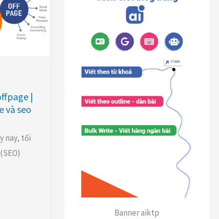
ffpage |
e và seo
y nay, tối
 (SEO)
Banner aiktp