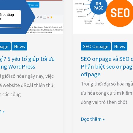
offpage
|
Phân
biệt
seo
page
News
SEO Onpage
News
onpage
gì? 5 yếu tố giúp tối ưu
SEO onpage và SEO o
và
ong WordPress
Phân biệt seo onpag
ss
seo
offpage
 giới số hóa ngày nay, việc
offpage
Trong thời đại số hóa ngà
a website để cải thiện thứ
ưu hóa công cụ tìm kiếm
n các công
đóng vai trò then chốt
 »
Đọc thêm »