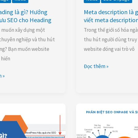
hút
Meta description là 
ding là gì? Hướng
viết meta descriptio
 ưu SEO cho Heading
Trong thế giới số hóa ngà
 muốn xây dựng một
thu hút người dùng truy
chuyên nghiệp và thu hút
website đóng vai trò vô
ng? Bạn muốn website
 hiển
Đọc thêm »
 »
SEO
onpage
và
SEO