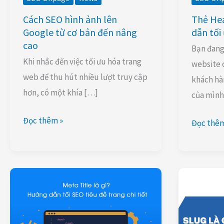
đến
cho
Cách SEO hình ảnh lên
Thẻ Hea
nâng
Heading
Google từ cơ bản đến nâng
dẫn tối
cao
cao
Bạn đang
Khi nhắc đến việc tối ưu hóa trang
website 
web để thu hút nhiều lượt truy cập
khách hà
hơn, có một khía […]
của mình
Đọc thêm »
Đọc thêm
Meta
Slug
Title
là
là
gì?
gì?
5