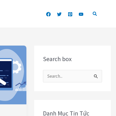
Search box
T
ì
m
k
Danh Mục Tin Tức
i