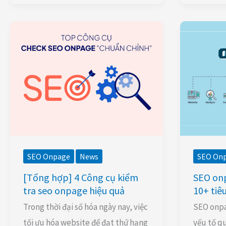
[Tổng
SEO
hợp]
onpage
4
là
Công
gì?
cụ
Tổng
kiểm
hợp
tra
10+
seo
tiêu
onpage
chuẩn
SEO Onpage
News
SEO On
hiệu
onpage
[Tổng hợp] 4 Công cụ kiểm
SEO onp
quả
seo
tra seo onpage hiệu quả
10+ tiê
Trong thời đại số hóa ngày nay, việc
SEO onpa
tối ưu hóa website để đạt thứ hạng
yếu tố q