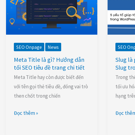
Hướng
yếu
dẫn
tố
tối
giúp
SEO
tối
tiêu
ưu
SEO Onpage
News
SEO On
đề
Slug
Meta Title là gì? Hướng dẫn
Slug là 
trang
trong
tối SEO tiêu đề trang chi tiết
Slug tr
chi
WordPre
Meta Title hay còn được biết đến
Trong thế
tiết
với tên gọi thẻ tiêu đề, đóng vai trò
tối ưu hó
then chốt trong chiến
hạng trê
Đọc thêm »
Đọc thêm