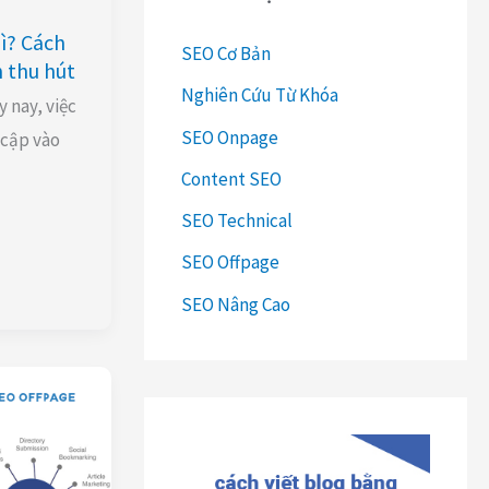
ế
gì? Cách
SEO Cơ Bản
m
n thu hút
Nghiên Cứu Từ Khóa
:
y nay, việc
SEO Onpage
 cập vào
Content SEO
SEO Technical
SEO Offpage
SEO Nâng Cao