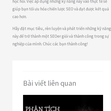
học hỏi. Việc áp dụng những kỹ năng này vào thực tế sẽ
giúp bạn tối ưu hóa chiến lược SEO và đạt được kết quả
cao hơn.
Hãy đặt mục tiêu, rèn luyện và phát triển những kỹ năng
này để trở thành một SEOer giỏi và thành công trong sự
nghiệp của mình. Chúc các bạn thành công!
Bài viết liên quan