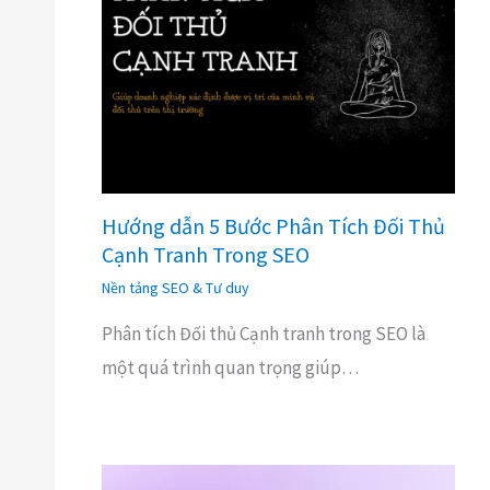
Hướng dẫn 5 Bước Phân Tích Đối Thủ
Cạnh Tranh Trong SEO
Nền tảng SEO & Tư duy
Phân tích Đối thủ Cạnh tranh trong SEO là
một quá trình quan trọng giúp…