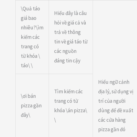
\Quả táo
Hiểu đây là câu
giá bao
hỏi về giá cả và
nhiêu?\ìm
trả về thông
kiếm các
tin về giá táo từ
trang có
các nguồn
từ khóa \
đáng tin cậy
táo\ \
Hiểu ngữ cảnh
Tìm kiếm các
địa lý, sử dụng vị
\ơi bán
trang có từ
trí của người
pizza gần
khóa \án pizza\
dùng để đề xuất
đây\
\
các cửa hàng
pizza gần đó