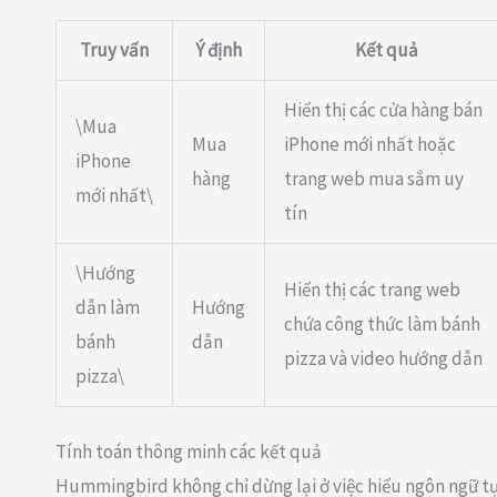
Truy vấn
Ý định
Kết quả
Hiển thị các cửa hàng bán
\Mua
Mua
iPhone mới nhất hoặc
iPhone
hàng
trang web mua sắm uy
mới nhất\
tín
\Hướng
Hiển thị các trang web
dẫn làm
Hướng
chứa công thức làm bánh
bánh
dẫn
pizza và video hướng dẫn
pizza\
Tính toán thông minh các kết quả
Hummingbird không chỉ dừng lại ở việc hiểu ngôn ngữ t