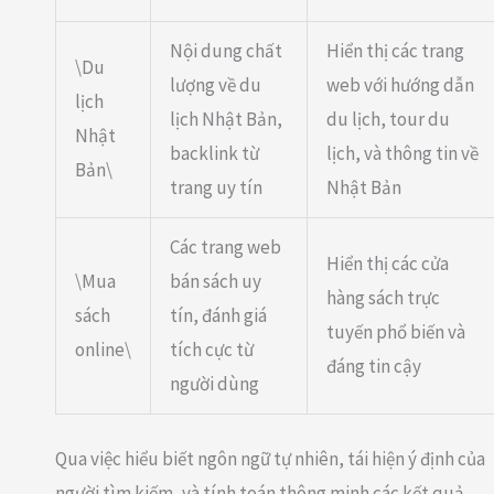
Nội dung chất
Hiển thị các trang
\Du
lượng về du
web với hướng dẫn
lịch
lịch Nhật Bản,
du lịch, tour du
Nhật
backlink từ
lịch, và thông tin về
Bản\
trang uy tín
Nhật Bản
Các trang web
Hiển thị các cửa
\Mua
bán sách uy
hàng sách trực
sách
tín, đánh giá
tuyến phổ biến và
online\
tích cực từ
đáng tin cậy
người dùng
Qua việc hiểu biết ngôn ngữ tự nhiên, tái hiện ý định của
người tìm kiếm, và tính toán thông minh các kết quả,